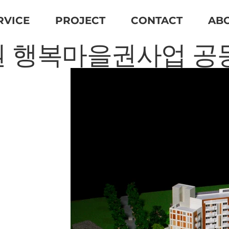
RVICE
PROJECT
CONTACT
AB
 행복마을권사업 공