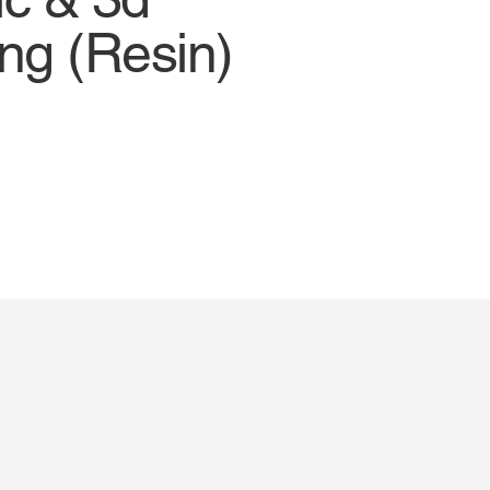
ing (Resin)