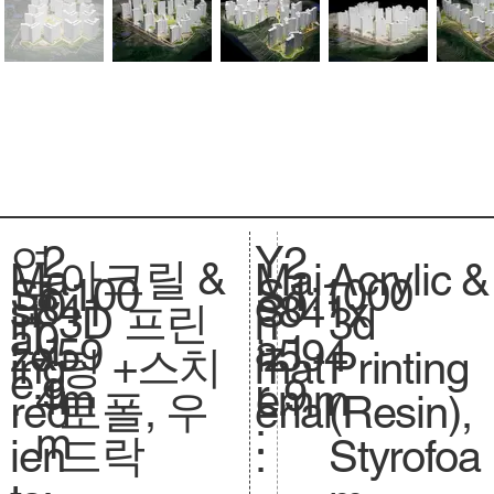
2
Y
연
2
아크릴 &
Acrylic &
Ma
Mai
1:100
Sc
1:1000
S
0
e
도
0
841
si
841x
S
3D 프린
3d
in
n
0
al
.
1
a
:
1
x59
ze
594
iz
팅 +스치
Printing
ing
mat
e.
9
r
9
4m
.
mm
e.
로폴, 우
(Resin),
red
erial
:
m
드락
Styrofoa
ien
: