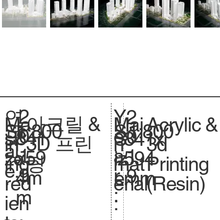
2
Y
연
2
아크릴 &
Acrylic &
Ma
Mai
1:800
Sc
1:800
S
0
e
도
0
841
si
841x
S
3D 프린
3d
in
n
al
.
1
a
:
1
x59
ze
594
iz
팅
Printing
ing
mat
e.
9
r
9
4m
.
mm
e.
(Resin)
red
erial
:
m
ien
: