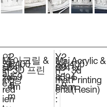
2
Y
연
2
아크릴 &
Acrylic &
Ma
Mai
1:400
Sc
1:400
S
0
e
도
0
841
si
841x
S
3D 프린
3d
in
n
al
.
1
a
:
1
x59
ze
594
iz
팅
Printing
ing
mat
e.
9
r
9
4m
.
mm
e.
(Resin)
red
erial
:
m
ien
: