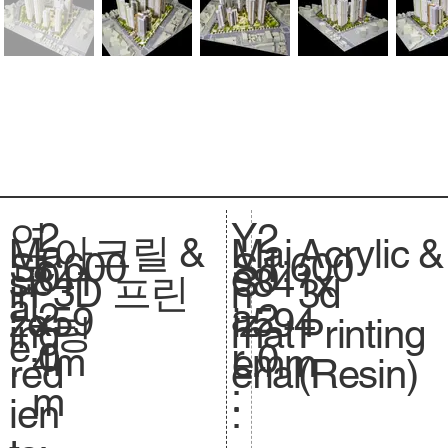
2
Y
연
2
아크릴 &
Acrylic &
Ma
Mai
1:600
Sc
1:600
S
0
e
도
0
841
si
841x
S
3D 프린
3d
in
n
al
.
2
a
:
2
x59
ze
594
iz
팅
Printing
ing
mat
e.
0
r
0
4m
.
mm
e.
(Resin)
red
erial
:
m
ien
: