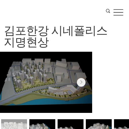
김포한강 시네폴리스
지명현상