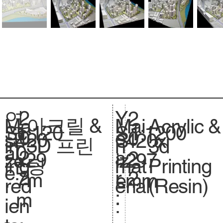
2
Y
연
2
아크릴 &
Acrylic &
Ma
Mai
1:120
Sc
1:1200
S
0
e
도
0
420
si
420x
S
3D 프린
3d
in
n
0
al
.
2
a
:
2
x29
ze
297
iz
팅
Printing
ing
mat
e.
2
r
2
7m
.
mm
e.
(Resin)
red
erial
:
m
ien
: