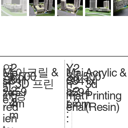
2
Y
연
2
아크릴 &
Acrylic &
Ma
Mai
1:500
Sc
1:500
S
0
e
도
0
841
si
841x
S
3D 프린
3d
in
n
al
.
2
a
:
2
x59
ze
594
iz
팅
Printing
ing
mat
e.
2
r
2
4m
.
mm
e.
(Resin)
red
erial
:
m
ien
: