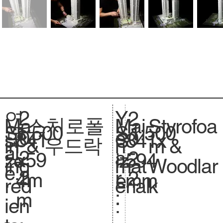
2
Y
연
2
스치로폴
Styrofoa
Ma
Mai
1:500
Sc
1:500
S
0
e
도
0
841
si
841x
S
& 우드락
m &
in
n
al
.
2
a
:
2
x59
ze
594
iz
Woodlar
ing
mat
e.
2
r
2
4m
.
mm
e.
k
red
erial
:
m
ien
: