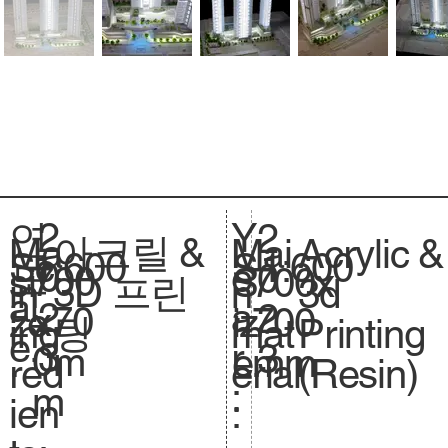
2
Y
연
2
아크릴 &
Acrylic &
Ma
Mai
1:600
Sc
1:600
S
0
e
도
0
700
si
700x
S
3D 프린
3d
in
n
al
.
2
a
:
2
x70
ze
700
iz
팅
Printing
ing
mat
e.
3
r
3
0m
.
mm
e.
(Resin)
red
erial
:
m
ien
: