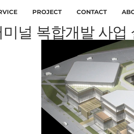
RVICE
PROJECT
CONTACT
AB
미널 복합개발 사업