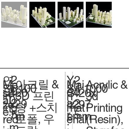
2
Y
연
2
아크릴 &
Acrylic &
Ma
Mai
1:100
Sc
1:1000
S
0
e
도
0
420
si
420x
S
3D 프린
3d
in
n
0
al
.
2
a
:
2
x29
ze
297
iz
팅 +스치
Printing
ing
mat
e.
5
r
5
7m
.
mm
e.
로폴, 우
(Resin),
red
erial
:
m