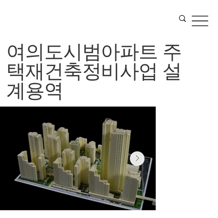
여의도시범아파트 주
택재건축정비사업 설
계용역