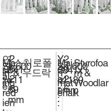
2
Y
연
2
스치로폴
Styrofoa
Ma
Mai
1:600
Sc
1:600
S
0
e
도
0
841
si
841x
S
& 우드락
m &
in
n
al
.
2
a
:
2
x11
ze
1189
iz
Woodlar
ing
mat
e.
6
r
6
89
.
mm
e.
k
red
erial
:
mm
ien
: