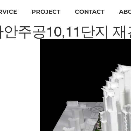
RVICE
PROJECT
CONTACT
AB
안주공10,11단지 