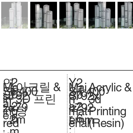
2
Y
연
2
아크릴 &
Acrylic &
Ma
Mai
1:400
Sc
1:400
S
0
e
도
0
792
si
792x
S
3D 프린
3d
in
n
al
.
2
a
:
2
x79
ze
792
iz
팅
Printing
ing
mat
e.
6
r
6
2m
.
mm
e.
(Resin)
red
erial
:
m