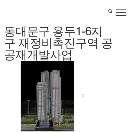
동대문구 용두1-6지
구 재정비촉진구역 공
공재개발사업