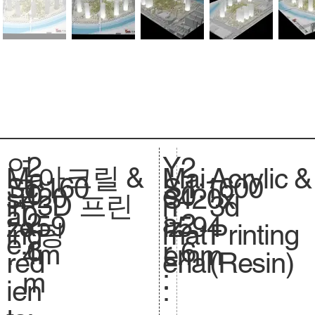
2
Y
연
2
아크릴 &
Acrylic &
Ma
Mai
1:160
Sc
1:1600
S
0
e
도
0
420
si
420x
S
3D 프린
3d
in
n
0
al
.
2
a
:
2
x59
ze
594
iz
팅
Printing
ing
mat
e.
6
r
6
4m
.
mm
e.
(Resin)
red
erial
:
m
ien
: