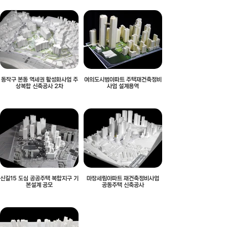
동작구 본동 역세권 활성화사업 주
여의도시범아파트 주택재건축정비
상복합 신축공사 2차
사업 설계용역
신길15 도심 공공주택 복합지구 기
마장세림아파트 재건축정비사업
본설계 공모
공동주택 신축공사