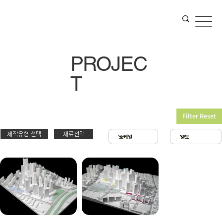
PROJEC
T
Filter Reset
제작유형 선택
재료선택
재료선택
제작유형선택
3D 프린팅 & 우드락
스치로폴 & 우드락
PT
아크릴 & 3D 프린팅
제출
확대모형
현상