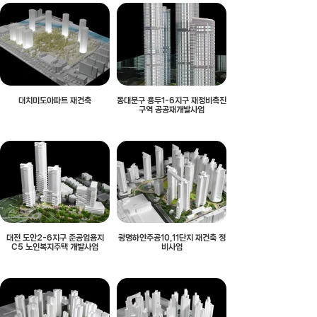
대치미도아파트 재건축
동대문구 용두1-6지구 재정비촉진
구역 공공재개발사업
대전 도안2-6지구 준공업용지
광명하안주공10,11단지 재건축 정
C5 노인복지주택 개발사업
비사업