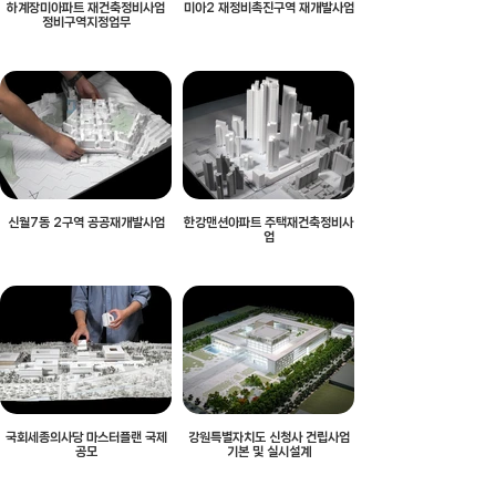
하계장미아파트 재건축정비사업
미아2 재정비촉진구역 재개발사업
정비구역지정업무
신월7동 2구역 공공재개발사업
한강맨션아파트 주택재건축정비사
업
국회세종의사당 마스터플랜 국제
강원특별자치도 신청사 건립사업
공모
기본 및 실시설계