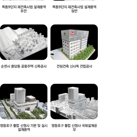
목동9단지 재건축사업 설계용역
목동9단지 재건축사업 설계용역
B안
원안
순천시 용당동 공동주택 신축공사
건원건축 신사옥 건립공사
영등포구 통합 신청사 기본 및 실시
영등포구 통합 신청사 국제설계공
설계용역
모