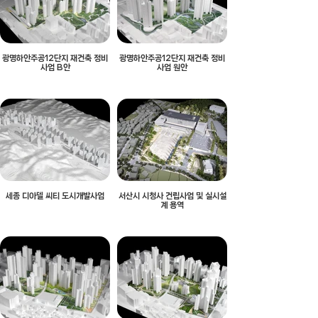
광명하안주공12단지 재건축 정비
광명하안주공12단지 재건축 정비
사업 B안
사업 원안
세종 디아델 씨티 도시개발사업
서산시 시청사 건립사업 및 실시설
계 용역