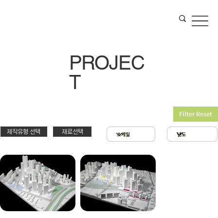
PROJEC
T
Filter Reset
제작유형 선택
재료선택
재료선택
제작유형선택
3D 프린팅 & 우드락
스치로폴 & 우드락
PT
아크릴 & 3D 프린팅
제출
확대모형
현상