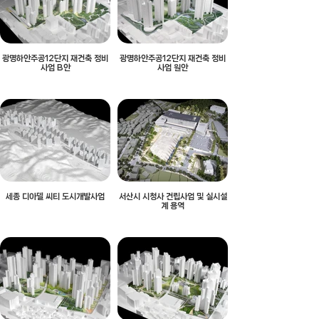
광명하안주공12단지 재건축 정비
광명하안주공12단지 재건축 정비
사업 B안
사업 원안
세종 디아델 씨티 도시개발사업
서산시 시청사 건립사업 및 실시설
계 용역