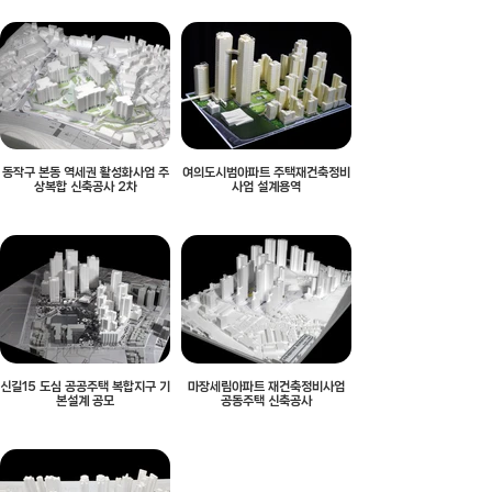
동작구 본동 역세권 활성화사업 주
여의도시범아파트 주택재건축정비
상복합 신축공사 2차
사업 설계용역
신길15 도심 공공주택 복합지구 기
마장세림아파트 재건축정비사업
본설계 공모
공동주택 신축공사