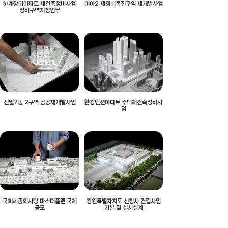
하계장미아파트 재건축정비사업
미아2 재정비촉진구역 재개발사업
정비구역지정업무
신월7동 2구역 공공재개발사업
한강맨션아파트 주택재건축정비사
업
국회세종의사당 마스터플랜 국제
강원특별자치도 신청사 건립사업
공모
기본 및 실시설계