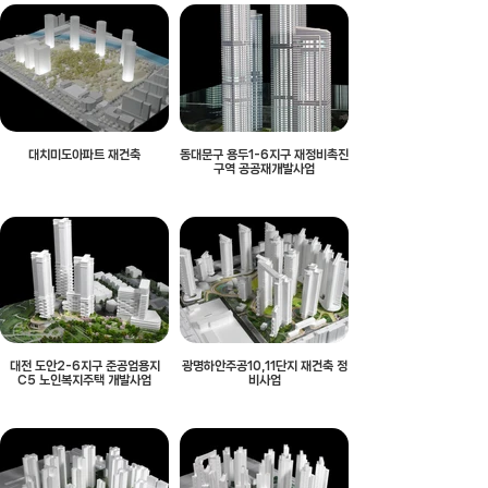
대치미도아파트 재건축
동대문구 용두1-6지구 재정비촉진
구역 공공재개발사업
대전 도안2-6지구 준공업용지
광명하안주공10,11단지 재건축 정
C5 노인복지주택 개발사업
비사업