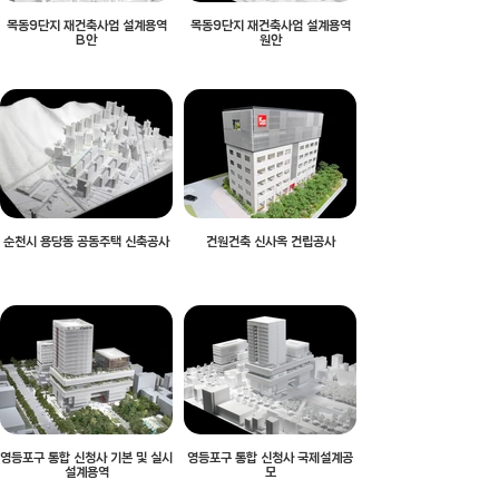
목동9단지 재건축사업 설계용역
목동9단지 재건축사업 설계용역
B안
원안
순천시 용당동 공동주택 신축공사
건원건축 신사옥 건립공사
영등포구 통합 신청사 기본 및 실시
영등포구 통합 신청사 국제설계공
설계용역
모