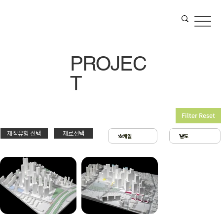
PROJEC
T
Filter Reset
제작유형 선택
재료선택
재료선택
제작유형선택
3D 프린팅 & 우드락
스치로폴 & 우드락
PT
아크릴 & 3D 프린팅
제출
확대모형
현상