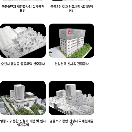
목동9단지 재건축사업 설계용역
목동9단지 재건축사업 설계용역
B안
원안
순천시 용당동 공동주택 신축공사
건원건축 신사옥 건립공사
영등포구 통합 신청사 기본 및 실시
영등포구 통합 신청사 국제설계공
설계용역
모