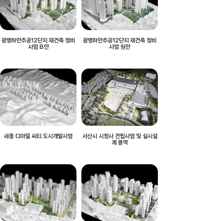
광명하안주공12단지 재건축 정비
광명하안주공12단지 재건축 정비
사업 B안
사업 원안
세종 디아델 씨티 도시개발사업
서산시 시청사 건립사업 및 실시설
계 용역