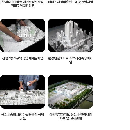
하계장미아파트 재건축정비사업
미아2 재정비촉진구역 재개발사업
정비구역지정업무
신월7동 2구역 공공재개발사업
한강맨션아파트 주택재건축정비사
업
국회세종의사당 마스터플랜 국제
강원특별자치도 신청사 건립사업
공모
기본 및 실시설계