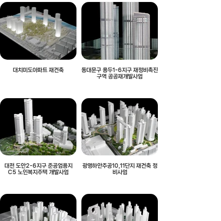
대치미도아파트 재건축
동대문구 용두1-6지구 재정비촉진
구역 공공재개발사업
대전 도안2-6지구 준공업용지
광명하안주공10,11단지 재건축 정
C5 노인복지주택 개발사업
비사업