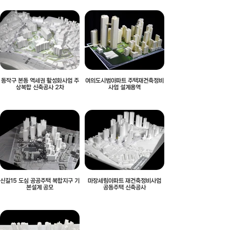
동작구 본동 역세권 활성화사업 주
여의도시범아파트 주택재건축정비
상복합 신축공사 2차
사업 설계용역
신길15 도심 공공주택 복합지구 기
마장세림아파트 재건축정비사업
본설계 공모
공동주택 신축공사