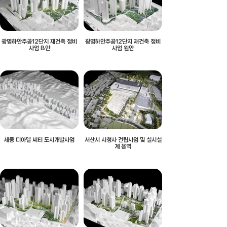
광명하안주공12단지 재건축 정비
광명하안주공12단지 재건축 정비
사업 B안
사업 원안
세종 디아델 씨티 도시개발사업
서산시 시청사 건립사업 및 실시설
계 용역