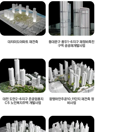
대치미도아파트 재건축
동대문구 용두1-6지구 재정비촉진
구역 공공재개발사업
대전 도안2-6지구 준공업용지
광명하안주공10,11단지 재건축 정
C5 노인복지주택 개발사업
비사업