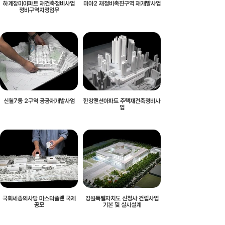
하계장미아파트 재건축정비사업
미아2 재정비촉진구역 재개발사업
정비구역지정업무
신월7동 2구역 공공재개발사업
한강맨션아파트 주택재건축정비사
업
국회세종의사당 마스터플랜 국제
강원특별자치도 신청사 건립사업
공모
기본 및 실시설계