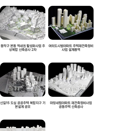
동작구 본동 역세권 활성화사업 주
여의도시범아파트 주택재건축정비
상복합 신축공사 2차
사업 설계용역
신길15 도심 공공주택 복합지구 기
마장세림아파트 재건축정비사업
본설계 공모
공동주택 신축공사