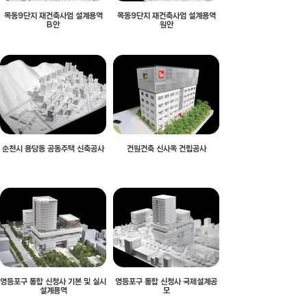
목동9단지 재건축사업 설계용역
목동9단지 재건축사업 설계용역
B안
원안
순천시 용당동 공동주택 신축공사
건원건축 신사옥 건립공사
영등포구 통합 신청사 기본 및 실시
영등포구 통합 신청사 국제설계공
설계용역
모