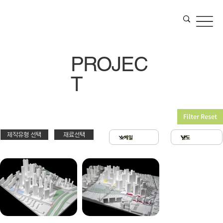
PROJEC
T
Filter Reset
제작유형 선택
재료선택
재료선택
제작유형선택
3D 프린팅 & 우드락
스치로폴 & 우드락
PT
아크릴 & 3D 프린팅
제출
확대모형
현상