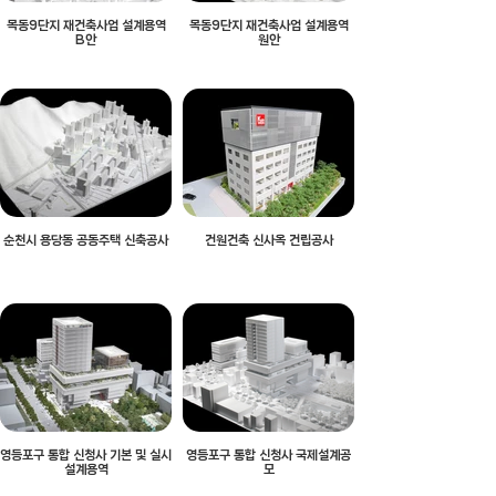
목동9단지 재건축사업 설계용역
목동9단지 재건축사업 설계용역
B안
원안
순천시 용당동 공동주택 신축공사
건원건축 신사옥 건립공사
영등포구 통합 신청사 기본 및 실시
영등포구 통합 신청사 국제설계공
설계용역
모