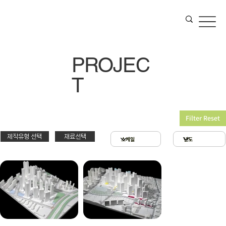
PROJEC
T
Filter Reset
제작유형 선택
재료선택
재료선택
제작유형선택
3D 프린팅 & 우드락
스치로폴 & 우드락
PT
아크릴 & 3D 프린팅
제출
확대모형
현상