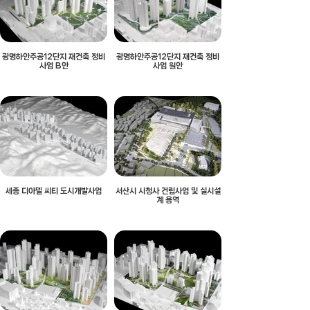
광명하안주공12단지 재건축 정비
광명하안주공12단지 재건축 정비
사업 B안
사업 원안
세종 디아델 씨티 도시개발사업
서산시 시청사 건립사업 및 실시설
계 용역