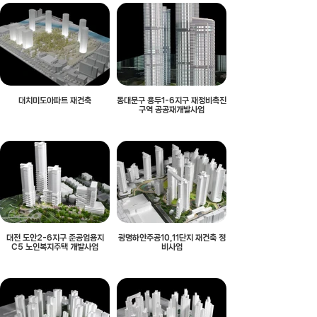
대치미도아파트 재건축
동대문구 용두1-6지구 재정비촉진
구역 공공재개발사업
대전 도안2-6지구 준공업용지
광명하안주공10,11단지 재건축 정
C5 노인복지주택 개발사업
비사업