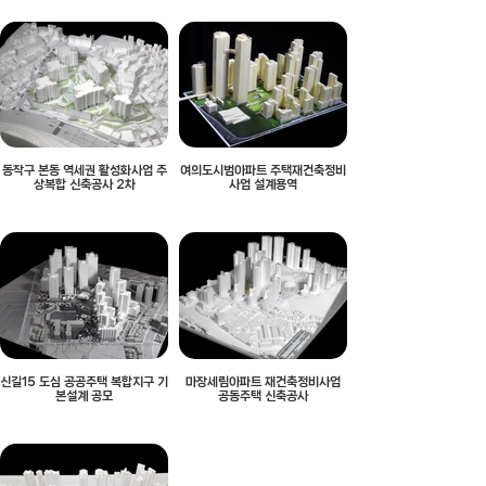
동작구 본동 역세권 활성화사업 주
여의도시범아파트 주택재건축정비
상복합 신축공사 2차
사업 설계용역
신길15 도심 공공주택 복합지구 기
마장세림아파트 재건축정비사업
본설계 공모
공동주택 신축공사