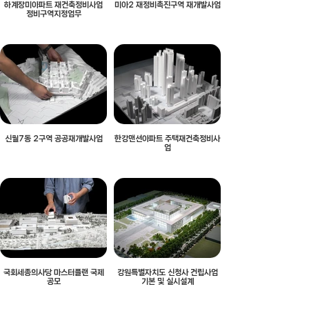
하계장미아파트 재건축정비사업
미아2 재정비촉진구역 재개발사업
정비구역지정업무
신월7동 2구역 공공재개발사업
한강맨션아파트 주택재건축정비사
업
국회세종의사당 마스터플랜 국제
강원특별자치도 신청사 건립사업
공모
기본 및 실시설계