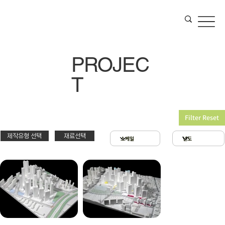
PROJEC
T
Filter Reset
제작유형 선택
재료선택
재료선택
제작유형선택
3D 프린팅 & 우드락
스치로폴 & 우드락
PT
아크릴 & 3D 프린팅
제출
확대모형
현상