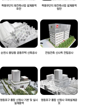
목동9단지 재건축사업 설계용역
목동9단지 재건축사업 설계용역
B안
원안
순천시 용당동 공동주택 신축공사
건원건축 신사옥 건립공사
영등포구 통합 신청사 기본 및 실시
영등포구 통합 신청사 국제설계공
설계용역
모