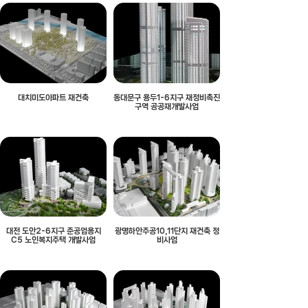
대치미도아파트 재건축
동대문구 용두1-6지구 재정비촉진
구역 공공재개발사업
대전 도안2-6지구 준공업용지
광명하안주공10,11단지 재건축 정
C5 노인복지주택 개발사업
비사업