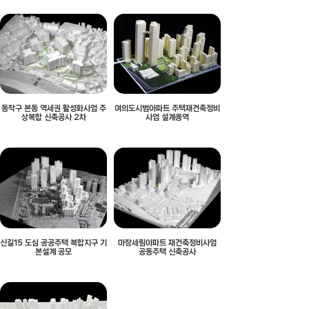
동작구 본동 역세권 활성화사업 주
여의도시범아파트 주택재건축정비
상복합 신축공사 2차
사업 설계용역
신길15 도심 공공주택 복합지구 기
마장세림아파트 재건축정비사업
본설계 공모
공동주택 신축공사