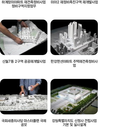
하계장미아파트 재건축정비사업
미아2 재정비촉진구역 재개발사업
정비구역지정업무
신월7동 2구역 공공재개발사업
한강맨션아파트 주택재건축정비사
업
국회세종의사당 마스터플랜 국제
강원특별자치도 신청사 건립사업
공모
기본 및 실시설계