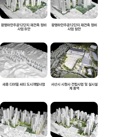
광명하안주공12단지 재건축 정비
광명하안주공12단지 재건축 정비
사업 B안
사업 원안
세종 디아델 씨티 도시개발사업
서산시 시청사 건립사업 및 실시설
계 용역