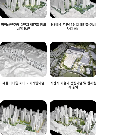
광명하안주공12단지 재건축 정비
광명하안주공12단지 재건축 정비
사업 B안
사업 원안
세종 디아델 씨티 도시개발사업
서산시 시청사 건립사업 및 실시설
계 용역