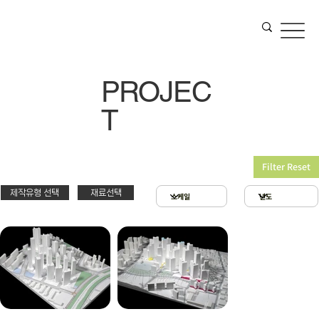
PROJEC
T
Filter Reset
제작유형 선택
재료선택
재료선택
제작유형선택
3D 프린팅 & 우드락
스치로폴 & 우드락
PT
아크릴 & 3D 프린팅
제출
확대모형
현상