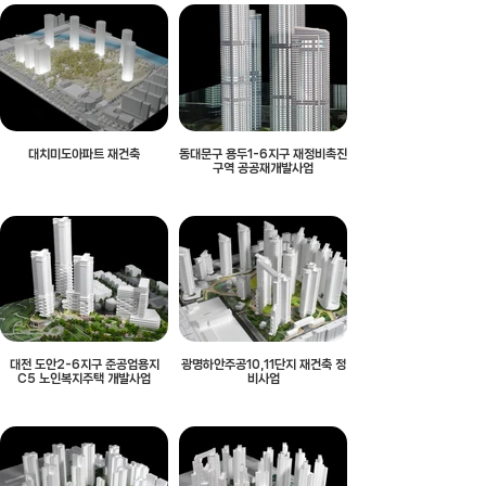
대치미도아파트 재건축
동대문구 용두1-6지구 재정비촉진
구역 공공재개발사업
대전 도안2-6지구 준공업용지
광명하안주공10,11단지 재건축 정
C5 노인복지주택 개발사업
비사업