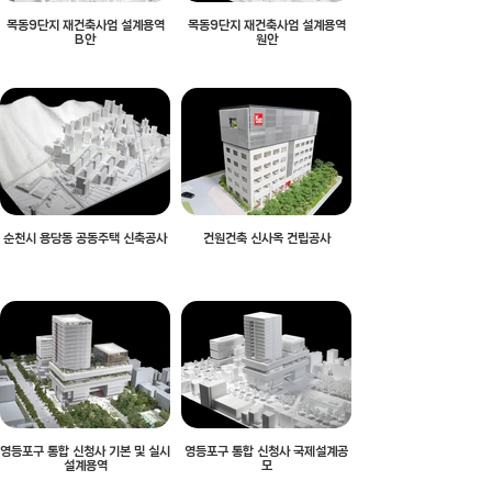
목동9단지 재건축사업 설계용역
목동9단지 재건축사업 설계용역
B안
원안
순천시 용당동 공동주택 신축공사
건원건축 신사옥 건립공사
영등포구 통합 신청사 기본 및 실시
영등포구 통합 신청사 국제설계공
설계용역
모