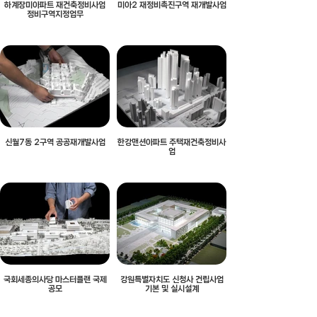
하계장미아파트 재건축정비사업
미아2 재정비촉진구역 재개발사업
정비구역지정업무
신월7동 2구역 공공재개발사업
한강맨션아파트 주택재건축정비사
업
국회세종의사당 마스터플랜 국제
강원특별자치도 신청사 건립사업
공모
기본 및 실시설계