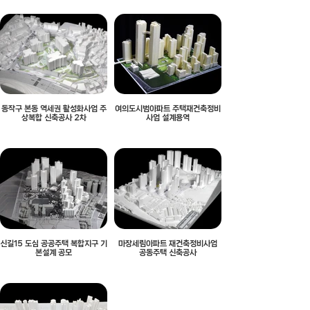
동작구 본동 역세권 활성화사업 주
여의도시범아파트 주택재건축정비
상복합 신축공사 2차
사업 설계용역
신길15 도심 공공주택 복합지구 기
마장세림아파트 재건축정비사업
본설계 공모
공동주택 신축공사