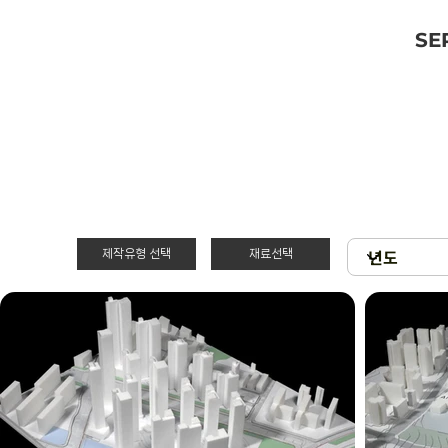
SE
제작유형 선택
재료선택
재료선택
제작유형선택
3D 프린팅 & 우
PT
드락
스치로폴 & 우드
제출
락
현상
아크릴 & 3D 프
린팅
확대모형