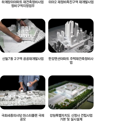
하계장미아파트 재건축정비사업
미아2 재정비촉진구역 재개발사업
정비구역지정업무
신월7동 2구역 공공재개발사업
한강맨션아파트 주택재건축정비사
업
국회세종의사당 마스터플랜 국제
강원특별자치도 신청사 건립사업
공모
기본 및 실시설계