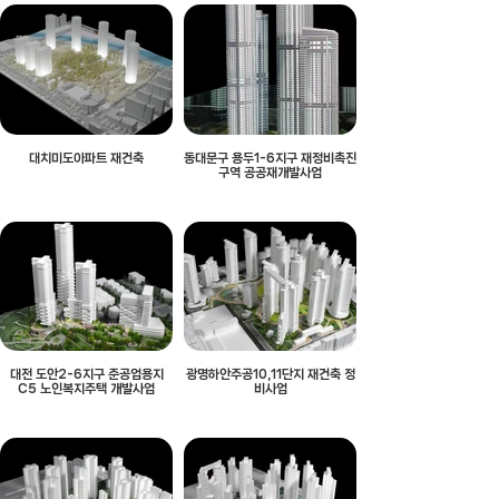
대치미도아파트 재건축
동대문구 용두1-6지구 재정비촉진
구역 공공재개발사업
대전 도안2-6지구 준공업용지
광명하안주공10,11단지 재건축 정
C5 노인복지주택 개발사업
비사업