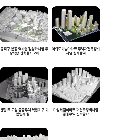
동작구 본동 역세권 활성화사업 주
여의도시범아파트 주택재건축정비
상복합 신축공사 2차
사업 설계용역
신길15 도심 공공주택 복합지구 기
마장세림아파트 재건축정비사업
본설계 공모
공동주택 신축공사