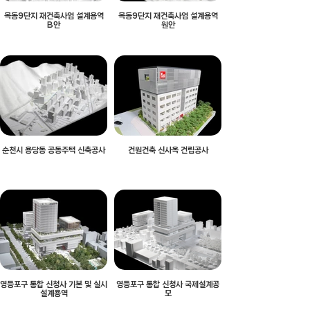
목동9단지 재건축사업 설계용역
목동9단지 재건축사업 설계용역
B안
원안
순천시 용당동 공동주택 신축공사
건원건축 신사옥 건립공사
영등포구 통합 신청사 기본 및 실시
영등포구 통합 신청사 국제설계공
설계용역
모