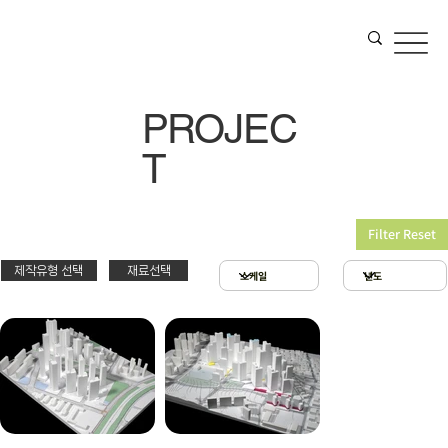
PROJEC
T
Filter Reset
제작유형 선택
재료선택
재료선택
제작유형선택
3D 프린팅 & 우드락
스치로폴 & 우드락
PT
아크릴 & 3D 프린팅
제출
확대모형
현상