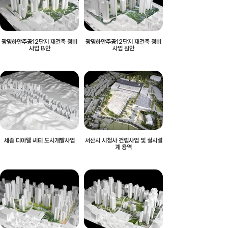
광명하안주공12단지 재건축 정비
광명하안주공12단지 재건축 정비
사업 B안
사업 원안
세종 디아델 씨티 도시개발사업
서산시 시청사 건립사업 및 실시설
계 용역