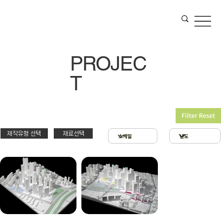
PROJEC
T
Filter Reset
제작유형 선택
재료선택
재료선택
제작유형선택
3D 프린팅 & 우드락
스치로폴 & 우드락
PT
아크릴 & 3D 프린팅
제출
확대모형
현상