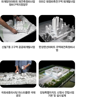
하계장미아파트 재건축정비사업
미아2 재정비촉진구역 재개발사업
정비구역지정업무
신월7동 2구역 공공재개발사업
한강맨션아파트 주택재건축정비사
업
국회세종의사당 마스터플랜 국제
강원특별자치도 신청사 건립사업
공모
기본 및 실시설계