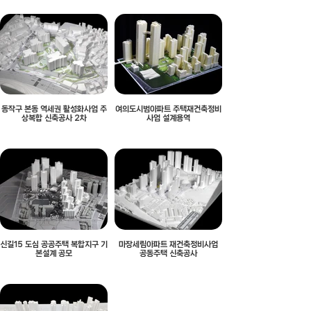
동작구 본동 역세권 활성화사업 주
여의도시범아파트 주택재건축정비
상복합 신축공사 2차
사업 설계용역
신길15 도심 공공주택 복합지구 기
마장세림아파트 재건축정비사업
본설계 공모
공동주택 신축공사