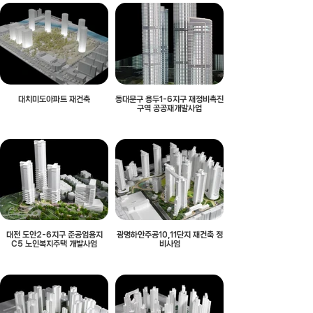
대치미도아파트 재건축
동대문구 용두1-6지구 재정비촉진
구역 공공재개발사업
대전 도안2-6지구 준공업용지
광명하안주공10,11단지 재건축 정
C5 노인복지주택 개발사업
비사업