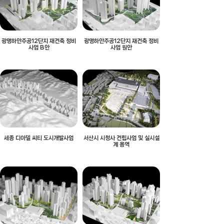
광명하안주공12단지 재건축 정비
광명하안주공12단지 재건축 정비
사업 B안
사업 원안
세종 디아델 씨티 도시개발사업
서산시 시청사 건립사업 및 실시설
계 용역