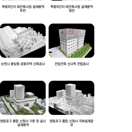
목동9단지 재건축사업 설계용역
목동9단지 재건축사업 설계용역
B안
원안
순천시 용당동 공동주택 신축공사
건원건축 신사옥 건립공사
영등포구 통합 신청사 기본 및 실시
영등포구 통합 신청사 국제설계공
설계용역
모