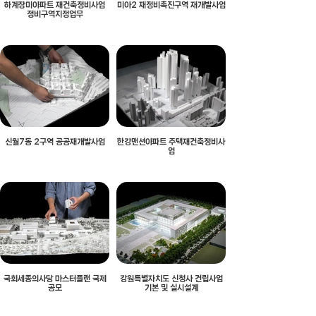
하계장미아파트 재건축정비사업
미아2 재정비촉진구역 재개발사업
정비구역지정업무
신월7동 2구역 공공재개발사업
한강맨션아파트 주택재건축정비사
업
국회세종의사당 마스터플랜 국제
강원특별자치도 신청사 건립사업
공모
기본 및 실시설계