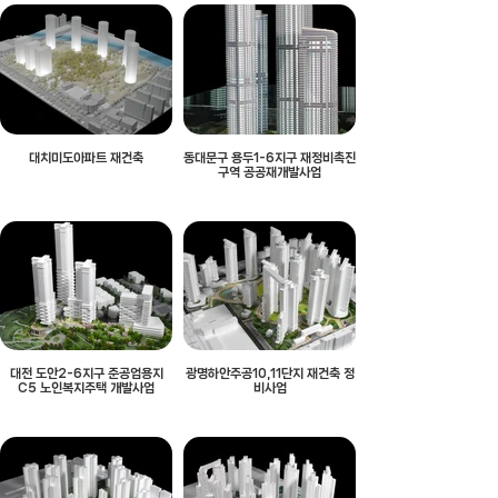
대치미도아파트 재건축
동대문구 용두1-6지구 재정비촉진
구역 공공재개발사업
대전 도안2-6지구 준공업용지
광명하안주공10,11단지 재건축 정
C5 노인복지주택 개발사업
비사업