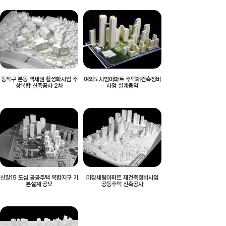
동작구 본동 역세권 활성화사업 주
여의도시범아파트 주택재건축정비
상복합 신축공사 2차
사업 설계용역
신길15 도심 공공주택 복합지구 기
마장세림아파트 재건축정비사업
본설계 공모
공동주택 신축공사