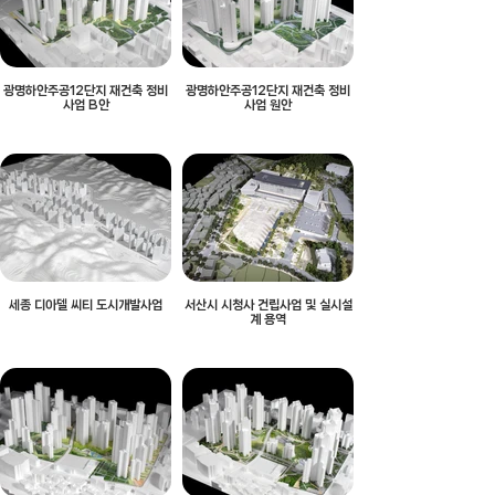
광명하안주공12단지 재건축 정비
광명하안주공12단지 재건축 정비
사업 B안
사업 원안
세종 디아델 씨티 도시개발사업
서산시 시청사 건립사업 및 실시설
계 용역