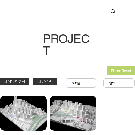
PROJEC
T
Filter Reset
제작유형 선택
재료선택
재료선택
제작유형선택
3D 프린팅 & 우드락
스치로폴 & 우드락
PT
아크릴 & 3D 프린팅
제출
확대모형
현상