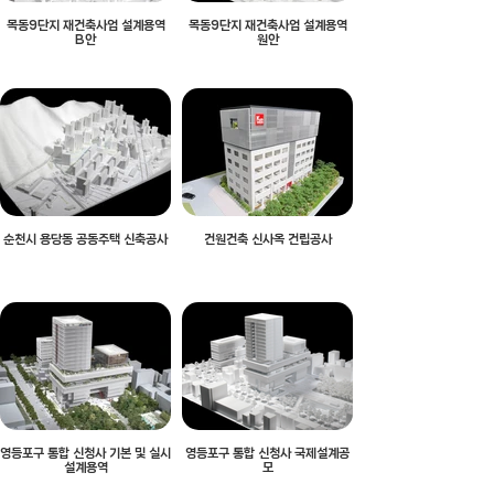
목동9단지 재건축사업 설계용역
목동9단지 재건축사업 설계용역
B안
원안
순천시 용당동 공동주택 신축공사
건원건축 신사옥 건립공사
영등포구 통합 신청사 기본 및 실시
영등포구 통합 신청사 국제설계공
설계용역
모