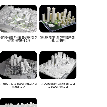
동작구 본동 역세권 활성화사업 주
여의도시범아파트 주택재건축정비
상복합 신축공사 2차
사업 설계용역
신길15 도심 공공주택 복합지구 기
마장세림아파트 재건축정비사업
본설계 공모
공동주택 신축공사