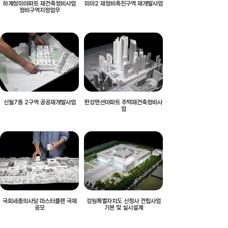
하계장미아파트 재건축정비사업
미아2 재정비촉진구역 재개발사업
정비구역지정업무
신월7동 2구역 공공재개발사업
한강맨션아파트 주택재건축정비사
업
국회세종의사당 마스터플랜 국제
강원특별자치도 신청사 건립사업
공모
기본 및 실시설계