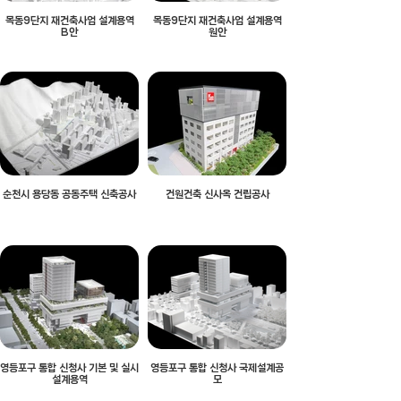
목동9단지 재건축사업 설계용역
목동9단지 재건축사업 설계용역
B안
원안
순천시 용당동 공동주택 신축공사
건원건축 신사옥 건립공사
영등포구 통합 신청사 기본 및 실시
영등포구 통합 신청사 국제설계공
설계용역
모