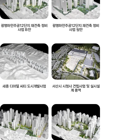
광명하안주공12단지 재건축 정비
광명하안주공12단지 재건축 정비
사업 B안
사업 원안
세종 디아델 씨티 도시개발사업
서산시 시청사 건립사업 및 실시설
계 용역