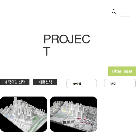
PROJEC
T
Filter Reset
제작유형 선택
재료선택
재료선택
제작유형선택
3D 프린팅 & 우드락
스치로폴 & 우드락
PT
아크릴 & 3D 프린팅
제출
확대모형
현상