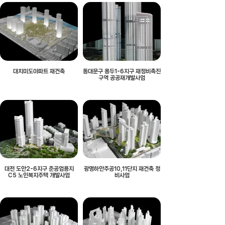
대치미도아파트 재건축
동대문구 용두1-6지구 재정비촉진
구역 공공재개발사업
대전 도안2-6지구 준공업용지
광명하안주공10,11단지 재건축 정
C5 노인복지주택 개발사업
비사업