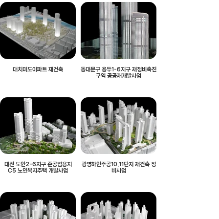
대치미도아파트 재건축
동대문구 용두1-6지구 재정비촉진
구역 공공재개발사업
대전 도안2-6지구 준공업용지
광명하안주공10,11단지 재건축 정
C5 노인복지주택 개발사업
비사업