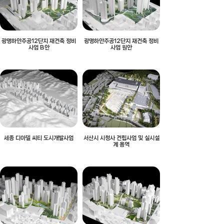
광명하안주공12단지 재건축 정비
광명하안주공12단지 재건축 정비
사업 B안
사업 원안
세종 디아델 씨티 도시개발사업
서산시 시청사 건립사업 및 실시설
계 용역