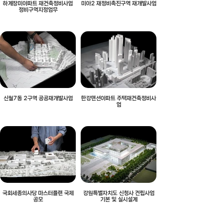
하계장미아파트 재건축정비사업
미아2 재정비촉진구역 재개발사업
정비구역지정업무
신월7동 2구역 공공재개발사업
한강맨션아파트 주택재건축정비사
업
국회세종의사당 마스터플랜 국제
강원특별자치도 신청사 건립사업
공모
기본 및 실시설계