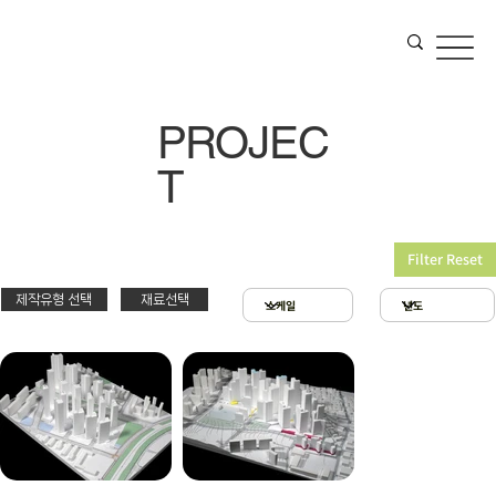
PROJEC
T
Filter Reset
제작유형 선택
재료선택
재료선택
제작유형선택
3D 프린팅 & 우드락
스치로폴 & 우드락
PT
아크릴 & 3D 프린팅
제출
확대모형
현상