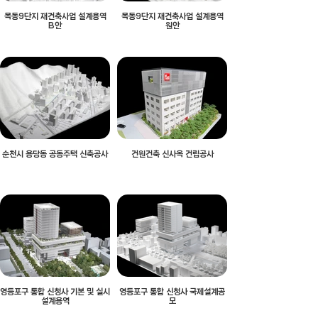
목동9단지 재건축사업 설계용역
목동9단지 재건축사업 설계용역
B안
원안
순천시 용당동 공동주택 신축공사
건원건축 신사옥 건립공사
영등포구 통합 신청사 기본 및 실시
영등포구 통합 신청사 국제설계공
설계용역
모