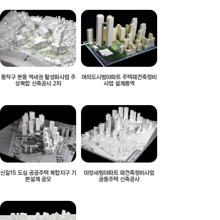
동작구 본동 역세권 활성화사업 주
여의도시범아파트 주택재건축정비
상복합 신축공사 2차
사업 설계용역
신길15 도심 공공주택 복합지구 기
마장세림아파트 재건축정비사업
본설계 공모
공동주택 신축공사