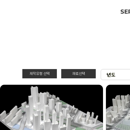
SE
제작유형 선택
재료선택
재료선택
제작유형선택
3D 프린팅 & 우
PT
드락
스치로폴 & 우드
제출
락
현상
아크릴 & 3D 프
린팅
확대모형