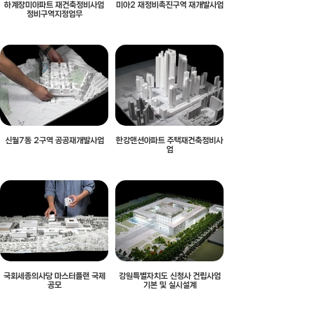
하계장미아파트 재건축정비사업
미아2 재정비촉진구역 재개발사업
정비구역지정업무
신월7동 2구역 공공재개발사업
한강맨션아파트 주택재건축정비사
업
국회세종의사당 마스터플랜 국제
강원특별자치도 신청사 건립사업
공모
기본 및 실시설계