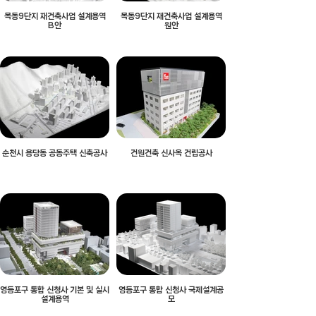
목동9단지 재건축사업 설계용역
목동9단지 재건축사업 설계용역
B안
원안
순천시 용당동 공동주택 신축공사
건원건축 신사옥 건립공사
영등포구 통합 신청사 기본 및 실시
영등포구 통합 신청사 국제설계공
설계용역
모