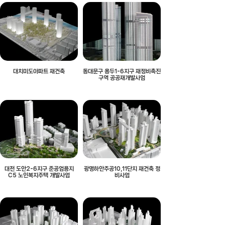
대치미도아파트 재건축
동대문구 용두1-6지구 재정비촉진
구역 공공재개발사업
대전 도안2-6지구 준공업용지
광명하안주공10,11단지 재건축 정
C5 노인복지주택 개발사업
비사업