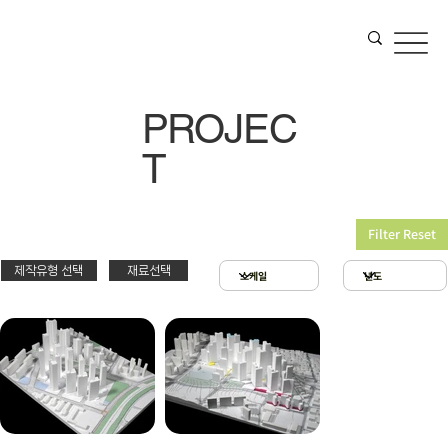
PROJEC
T
Filter Reset
제작유형 선택
재료선택
재료선택
제작유형선택
3D 프린팅 & 우드락
스치로폴 & 우드락
PT
아크릴 & 3D 프린팅
제출
확대모형
현상