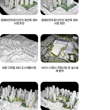
광명하안주공12단지 재건축 정비
광명하안주공12단지 재건축 정비
사업 B안
사업 원안
세종 디아델 씨티 도시개발사업
서산시 시청사 건립사업 및 실시설
계 용역