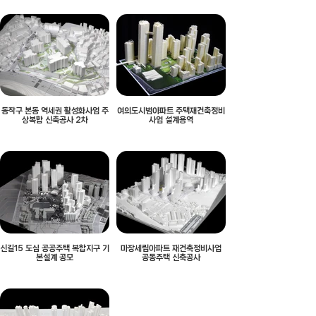
동작구 본동 역세권 활성화사업 주
여의도시범아파트 주택재건축정비
상복합 신축공사 2차
사업 설계용역
신길15 도심 공공주택 복합지구 기
마장세림아파트 재건축정비사업
본설계 공모
공동주택 신축공사