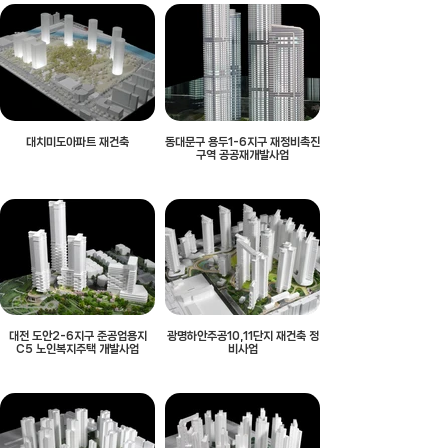
대치미도아파트 재건축
동대문구 용두1-6지구 재정비촉진
구역 공공재개발사업
대전 도안2-6지구 준공업용지
광명하안주공10,11단지 재건축 정
C5 노인복지주택 개발사업
비사업