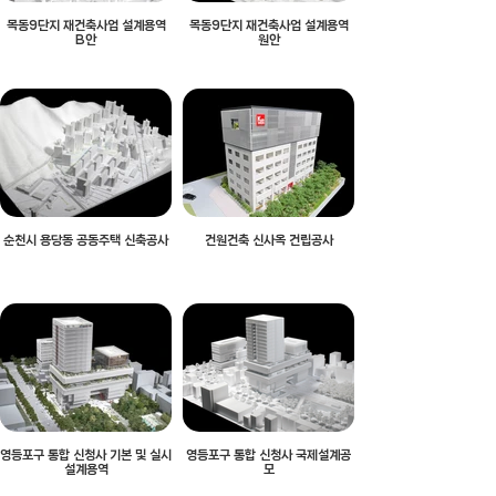
목동9단지 재건축사업 설계용역
목동9단지 재건축사업 설계용역
B안
원안
순천시 용당동 공동주택 신축공사
건원건축 신사옥 건립공사
영등포구 통합 신청사 기본 및 실시
영등포구 통합 신청사 국제설계공
설계용역
모