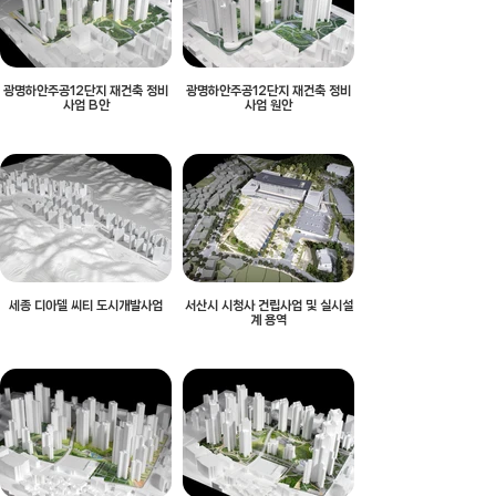
광명하안주공12단지 재건축 정비
광명하안주공12단지 재건축 정비
사업 B안
사업 원안
세종 디아델 씨티 도시개발사업
서산시 시청사 건립사업 및 실시설
계 용역