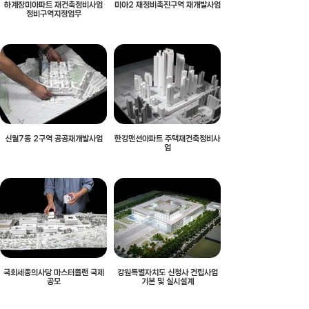
하계장미아파트 재건축정비사업
미아2 재정비촉진구역 재개발사업
정비구역지정업무
신월7동 2구역 공공재개발사업
한강맨션아파트 주택재건축정비사
업
국회세종의사당 마스터플랜 국제
강원특별자치도 신청사 건립사업
공모
기본 및 실시설계