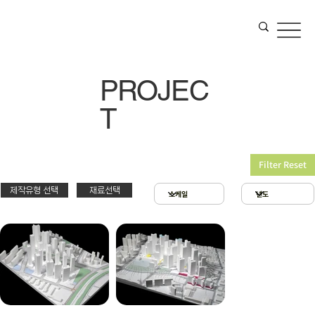
PROJEC
T
Filter Reset
제작유형 선택
재료선택
재료선택
제작유형선택
3D 프린팅 & 우드락
스치로폴 & 우드락
PT
아크릴 & 3D 프린팅
제출
확대모형
현상