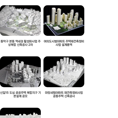
동작구 본동 역세권 활성화사업 주
여의도시범아파트 주택재건축정비
상복합 신축공사 2차
사업 설계용역
신길15 도심 공공주택 복합지구 기
마장세림아파트 재건축정비사업
본설계 공모
공동주택 신축공사