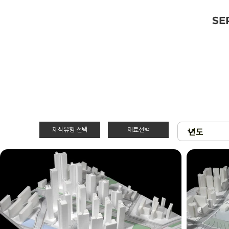
SE
제작유형 선택
재료선택
재료선택
제작유형선택
3D 프린팅 & 우
PT
드락
스치로폴 & 우드
제출
락
현상
아크릴 & 3D 프
린팅
확대모형