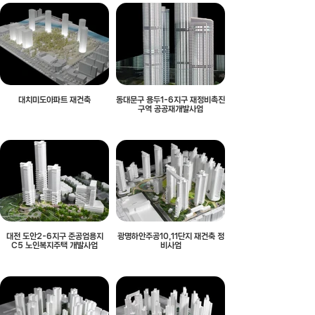
대치미도아파트 재건축
동대문구 용두1-6지구 재정비촉진
구역 공공재개발사업
대전 도안2-6지구 준공업용지
광명하안주공10,11단지 재건축 정
C5 노인복지주택 개발사업
비사업