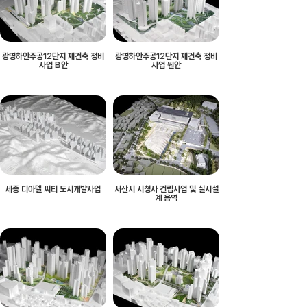
광명하안주공12단지 재건축 정비
광명하안주공12단지 재건축 정비
사업 B안
사업 원안
세종 디아델 씨티 도시개발사업
서산시 시청사 건립사업 및 실시설
계 용역