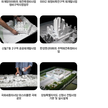
하계장미아파트 재건축정비사업
미아2 재정비촉진구역 재개발사업
정비구역지정업무
신월7동 2구역 공공재개발사업
한강맨션아파트 주택재건축정비사
업
국회세종의사당 마스터플랜 국제
강원특별자치도 신청사 건립사업
공모
기본 및 실시설계