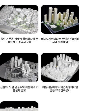
동작구 본동 역세권 활성화사업 주
여의도시범아파트 주택재건축정비
상복합 신축공사 2차
사업 설계용역
신길15 도심 공공주택 복합지구 기
마장세림아파트 재건축정비사업
본설계 공모
공동주택 신축공사