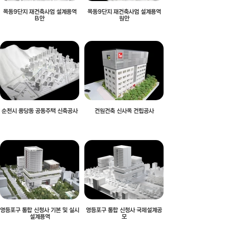
목동9단지 재건축사업 설계용역
목동9단지 재건축사업 설계용역
B안
원안
순천시 용당동 공동주택 신축공사
건원건축 신사옥 건립공사
영등포구 통합 신청사 기본 및 실시
영등포구 통합 신청사 국제설계공
설계용역
모