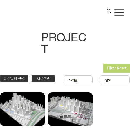
PROJEC
T
Filter Reset
제작유형 선택
재료선택
재료선택
제작유형선택
3D 프린팅 & 우드락
스치로폴 & 우드락
PT
아크릴 & 3D 프린팅
제출
확대모형
현상