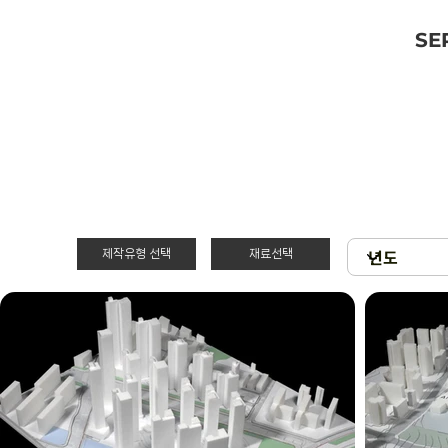
SE
제작유형 선택
재료선택
재료선택
제작유형선택
3D 프린팅 & 우
PT
드락
스치로폴 & 우드
제출
락
현상
아크릴 & 3D 프
린팅
확대모형