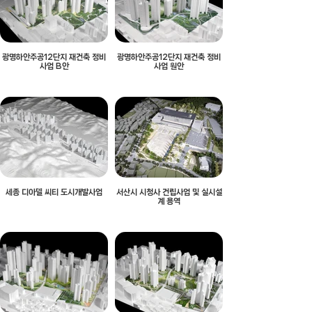
광명하안주공12단지 재건축 정비
광명하안주공12단지 재건축 정비
사업 B안
사업 원안
세종 디아델 씨티 도시개발사업
서산시 시청사 건립사업 및 실시설
계 용역