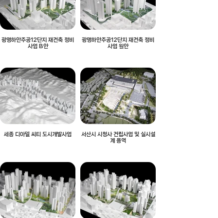
광명하안주공12단지 재건축 정비
광명하안주공12단지 재건축 정비
사업 B안
사업 원안
세종 디아델 씨티 도시개발사업
서산시 시청사 건립사업 및 실시설
계 용역