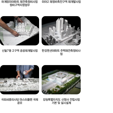
하계장미아파트 재건축정비사업
미아2 재정비촉진구역 재개발사업
정비구역지정업무
신월7동 2구역 공공재개발사업
한강맨션아파트 주택재건축정비사
업
국회세종의사당 마스터플랜 국제
강원특별자치도 신청사 건립사업
공모
기본 및 실시설계