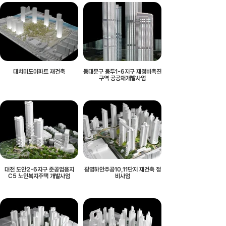
대치미도아파트 재건축
동대문구 용두1-6지구 재정비촉진
구역 공공재개발사업
대전 도안2-6지구 준공업용지
광명하안주공10,11단지 재건축 정
C5 노인복지주택 개발사업
비사업