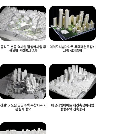
동작구 본동 역세권 활성화사업 주
여의도시범아파트 주택재건축정비
상복합 신축공사 2차
사업 설계용역
신길15 도심 공공주택 복합지구 기
마장세림아파트 재건축정비사업
본설계 공모
공동주택 신축공사