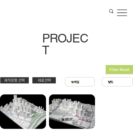
PROJEC
T
Filter Reset
제작유형 선택
재료선택
재료선택
제작유형선택
3D 프린팅 & 우드락
스치로폴 & 우드락
PT
아크릴 & 3D 프린팅
제출
확대모형
현상