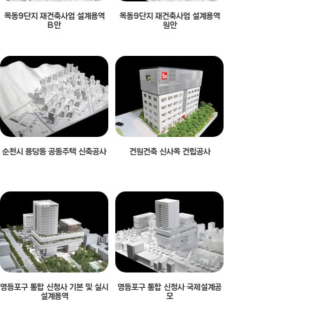
목동9단지 재건축사업 설계용역
목동9단지 재건축사업 설계용역
B안
원안
순천시 용당동 공동주택 신축공사
건원건축 신사옥 건립공사
영등포구 통합 신청사 기본 및 실시
영등포구 통합 신청사 국제설계공
설계용역
모