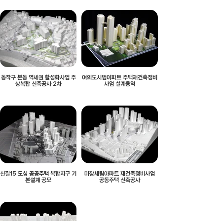
동작구 본동 역세권 활성화사업 주
여의도시범아파트 주택재건축정비
상복합 신축공사 2차
사업 설계용역
신길15 도심 공공주택 복합지구 기
마장세림아파트 재건축정비사업
본설계 공모
공동주택 신축공사