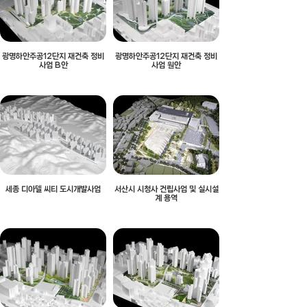
광명하안주공12단지 재건축 정비
광명하안주공12단지 재건축 정비
사업 B안
사업 원안
세종 디아델 씨티 도시개발사업
서산시 시청사 건립사업 및 실시설
계 용역