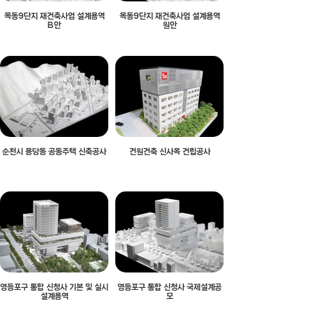
목동9단지 재건축사업 설계용역
목동9단지 재건축사업 설계용역
B안
원안
순천시 용당동 공동주택 신축공사
건원건축 신사옥 건립공사
영등포구 통합 신청사 기본 및 실시
영등포구 통합 신청사 국제설계공
설계용역
모