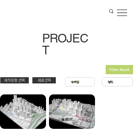
PROJEC
T
Filter Reset
제작유형 선택
재료선택
재료선택
제작유형선택
3D 프린팅 & 우드락
스치로폴 & 우드락
PT
아크릴 & 3D 프린팅
제출
확대모형
현상