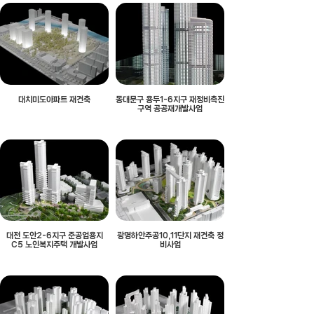
대치미도아파트 재건축
동대문구 용두1-6지구 재정비촉진
구역 공공재개발사업
대전 도안2-6지구 준공업용지
광명하안주공10,11단지 재건축 정
C5 노인복지주택 개발사업
비사업