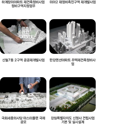
하계장미아파트 재건축정비사업
미아2 재정비촉진구역 재개발사업
정비구역지정업무
신월7동 2구역 공공재개발사업
한강맨션아파트 주택재건축정비사
업
국회세종의사당 마스터플랜 국제
강원특별자치도 신청사 건립사업
공모
기본 및 실시설계