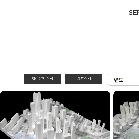
SE
제작유형 선택
재료선택
재료선택
제작유형선택
3D 프린팅 & 우
PT
드락
스치로폴 & 우드
제출
락
현상
아크릴 & 3D 프
린팅
확대모형