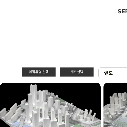
SE
제작유형 선택
재료선택
재료선택
제작유형선택
3D 프린팅 & 우
PT
드락
스치로폴 & 우드
제출
락
현상
아크릴 & 3D 프
린팅
확대모형