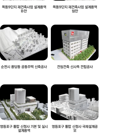
목동9단지 재건축사업 설계용역
목동9단지 재건축사업 설계용역
B안
원안
순천시 용당동 공동주택 신축공사
건원건축 신사옥 건립공사
영등포구 통합 신청사 기본 및 실시
영등포구 통합 신청사 국제설계공
설계용역
모