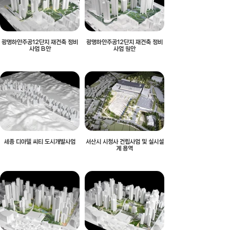
광명하안주공12단지 재건축 정비
광명하안주공12단지 재건축 정비
사업 B안
사업 원안
세종 디아델 씨티 도시개발사업
서산시 시청사 건립사업 및 실시설
계 용역