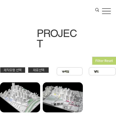
PROJEC
T
Filter Reset
제작유형 선택
재료선택
재료선택
제작유형선택
3D 프린팅 & 우드락
스치로폴 & 우드락
PT
아크릴 & 3D 프린팅
제출
확대모형
현상