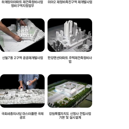
하계장미아파트 재건축정비사업
미아2 재정비촉진구역 재개발사업
정비구역지정업무
신월7동 2구역 공공재개발사업
한강맨션아파트 주택재건축정비사
업
국회세종의사당 마스터플랜 국제
강원특별자치도 신청사 건립사업
공모
기본 및 실시설계