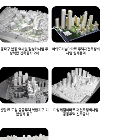
동작구 본동 역세권 활성화사업 주
여의도시범아파트 주택재건축정비
상복합 신축공사 2차
사업 설계용역
신길15 도심 공공주택 복합지구 기
마장세림아파트 재건축정비사업
본설계 공모
공동주택 신축공사