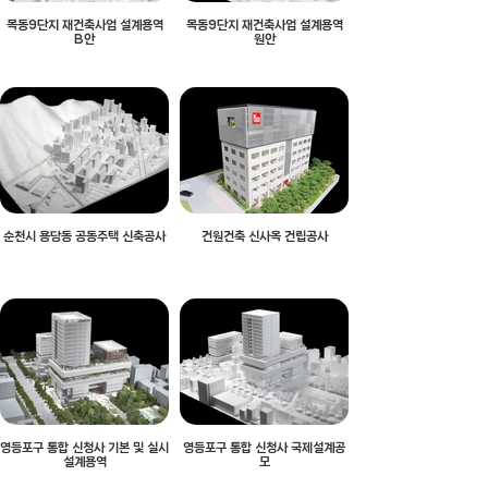
목동9단지 재건축사업 설계용역
목동9단지 재건축사업 설계용역
B안
원안
순천시 용당동 공동주택 신축공사
건원건축 신사옥 건립공사
영등포구 통합 신청사 기본 및 실시
영등포구 통합 신청사 국제설계공
설계용역
모