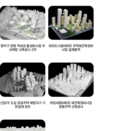
동작구 본동 역세권 활성화사업 주
여의도시범아파트 주택재건축정비
상복합 신축공사 2차
사업 설계용역
신길15 도심 공공주택 복합지구 기
마장세림아파트 재건축정비사업
본설계 공모
공동주택 신축공사