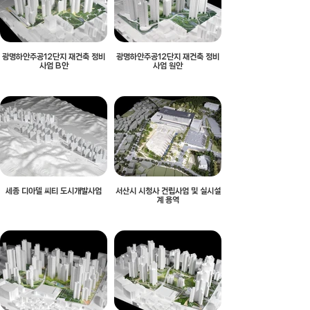
광명하안주공12단지 재건축 정비
광명하안주공12단지 재건축 정비
사업 B안
사업 원안
세종 디아델 씨티 도시개발사업
서산시 시청사 건립사업 및 실시설
계 용역