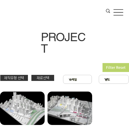
PROJEC
T
Filter Reset
제작유형 선택
재료선택
재료선택
제작유형선택
3D 프린팅 & 우드락
스치로폴 & 우드락
PT
아크릴 & 3D 프린팅
제출
확대모형
현상