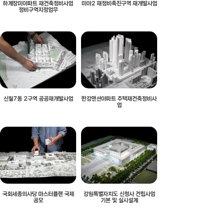
하계장미아파트 재건축정비사업
미아2 재정비촉진구역 재개발사업
정비구역지정업무
신월7동 2구역 공공재개발사업
한강맨션아파트 주택재건축정비사
업
국회세종의사당 마스터플랜 국제
강원특별자치도 신청사 건립사업
공모
기본 및 실시설계