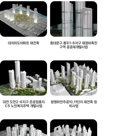
대치미도아파트 재건축
동대문구 용두1-6지구 재정비촉진
구역 공공재개발사업
대전 도안2-6지구 준공업용지
광명하안주공10,11단지 재건축 정
C5 노인복지주택 개발사업
비사업