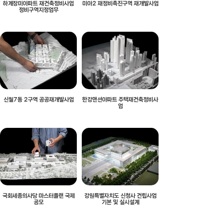
하계장미아파트 재건축정비사업
미아2 재정비촉진구역 재개발사업
정비구역지정업무
신월7동 2구역 공공재개발사업
한강맨션아파트 주택재건축정비사
업
국회세종의사당 마스터플랜 국제
강원특별자치도 신청사 건립사업
공모
기본 및 실시설계