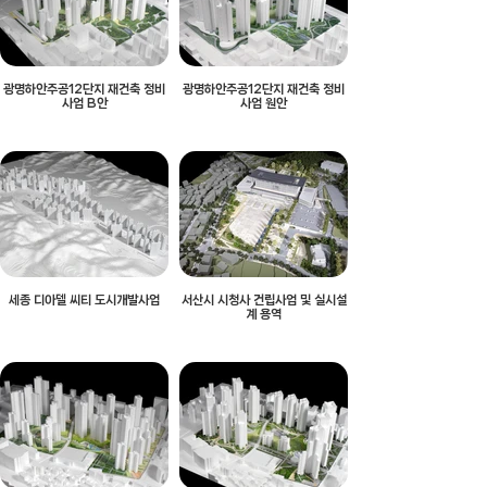
광명하안주공12단지 재건축 정비
광명하안주공12단지 재건축 정비
사업 B안
사업 원안
세종 디아델 씨티 도시개발사업
서산시 시청사 건립사업 및 실시설
계 용역