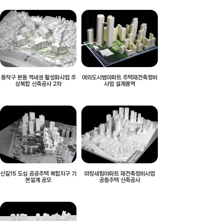
동작구 본동 역세권 활성화사업 주
여의도시범아파트 주택재건축정비
상복합 신축공사 2차
사업 설계용역
신길15 도심 공공주택 복합지구 기
마장세림아파트 재건축정비사업
본설계 공모
공동주택 신축공사