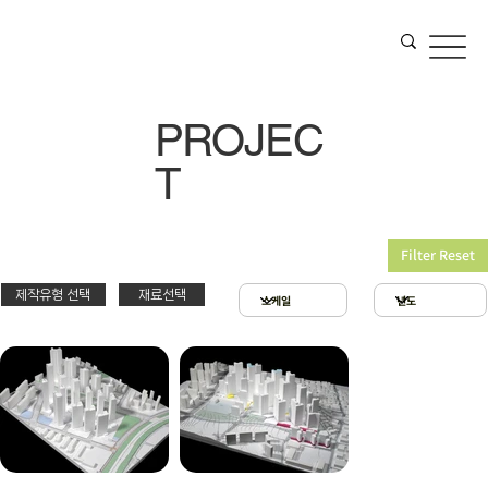
PROJEC
T
Filter Reset
제작유형 선택
재료선택
재료선택
제작유형선택
3D 프린팅 & 우드락
스치로폴 & 우드락
PT
아크릴 & 3D 프린팅
제출
확대모형
현상