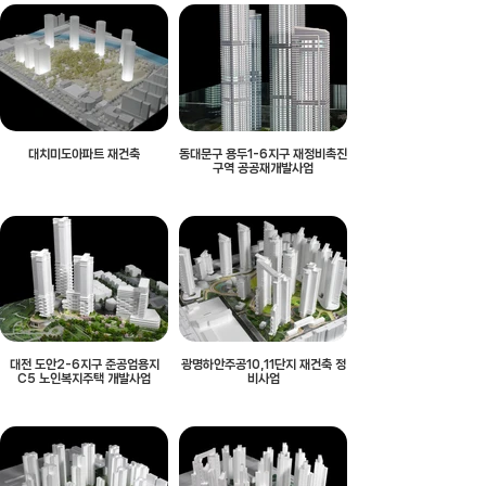
대치미도아파트 재건축
동대문구 용두1-6지구 재정비촉진
구역 공공재개발사업
대전 도안2-6지구 준공업용지
광명하안주공10,11단지 재건축 정
C5 노인복지주택 개발사업
비사업