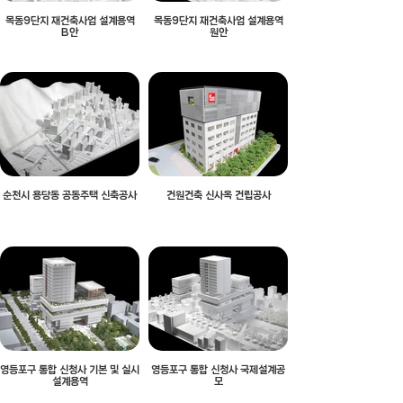
목동9단지 재건축사업 설계용역
목동9단지 재건축사업 설계용역
B안
원안
순천시 용당동 공동주택 신축공사
건원건축 신사옥 건립공사
영등포구 통합 신청사 기본 및 실시
영등포구 통합 신청사 국제설계공
설계용역
모