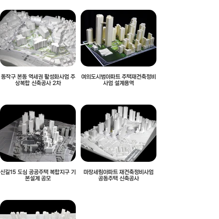
동작구 본동 역세권 활성화사업 주
여의도시범아파트 주택재건축정비
상복합 신축공사 2차
사업 설계용역
신길15 도심 공공주택 복합지구 기
마장세림아파트 재건축정비사업
본설계 공모
공동주택 신축공사