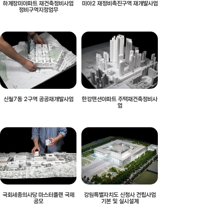
하계장미아파트 재건축정비사업
미아2 재정비촉진구역 재개발사업
정비구역지정업무
신월7동 2구역 공공재개발사업
한강맨션아파트 주택재건축정비사
업
국회세종의사당 마스터플랜 국제
강원특별자치도 신청사 건립사업
공모
기본 및 실시설계