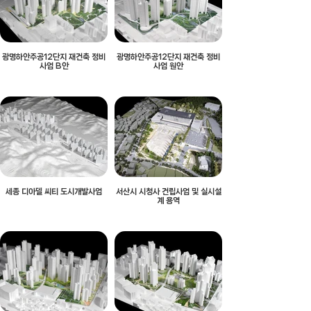
광명하안주공12단지 재건축 정비
광명하안주공12단지 재건축 정비
사업 B안
사업 원안
세종 디아델 씨티 도시개발사업
서산시 시청사 건립사업 및 실시설
계 용역