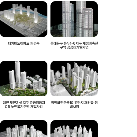
대치미도아파트 재건축
동대문구 용두1-6지구 재정비촉진
구역 공공재개발사업
대전 도안2-6지구 준공업용지
광명하안주공10,11단지 재건축 정
C5 노인복지주택 개발사업
비사업