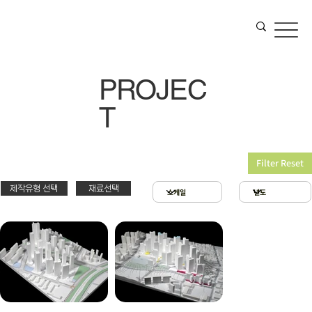
PROJEC
T
Filter Reset
제작유형 선택
재료선택
재료선택
제작유형선택
3D 프린팅 & 우드락
스치로폴 & 우드락
PT
아크릴 & 3D 프린팅
제출
확대모형
현상