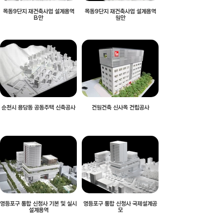
목동9단지 재건축사업 설계용역
목동9단지 재건축사업 설계용역
B안
원안
순천시 용당동 공동주택 신축공사
건원건축 신사옥 건립공사
영등포구 통합 신청사 기본 및 실시
영등포구 통합 신청사 국제설계공
설계용역
모