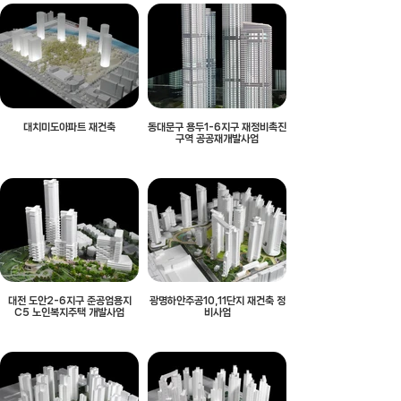
대치미도아파트 재건축
동대문구 용두1-6지구 재정비촉진
구역 공공재개발사업
대전 도안2-6지구 준공업용지
광명하안주공10,11단지 재건축 정
C5 노인복지주택 개발사업
비사업