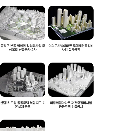
동작구 본동 역세권 활성화사업 주
여의도시범아파트 주택재건축정비
상복합 신축공사 2차
사업 설계용역
신길15 도심 공공주택 복합지구 기
마장세림아파트 재건축정비사업
본설계 공모
공동주택 신축공사