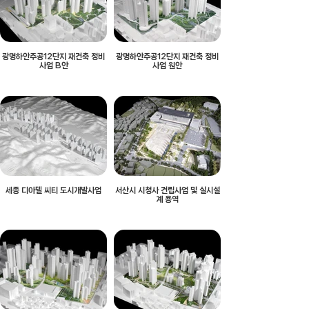
광명하안주공12단지 재건축 정비
광명하안주공12단지 재건축 정비
사업 B안
사업 원안
세종 디아델 씨티 도시개발사업
서산시 시청사 건립사업 및 실시설
계 용역