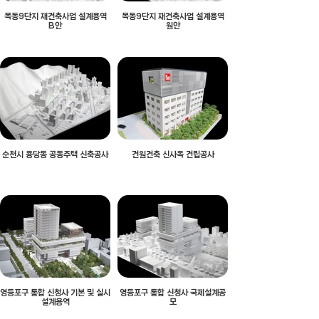
목동9단지 재건축사업 설계용역
목동9단지 재건축사업 설계용역
B안
원안
순천시 용당동 공동주택 신축공사
건원건축 신사옥 건립공사
영등포구 통합 신청사 기본 및 실시
영등포구 통합 신청사 국제설계공
설계용역
모