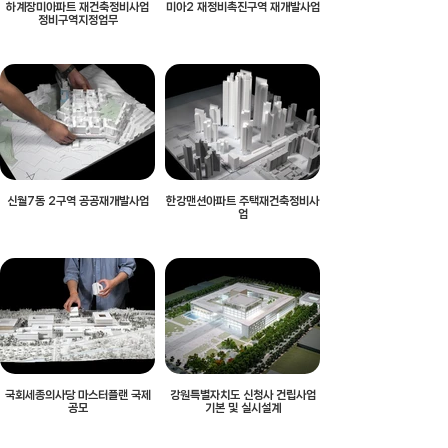
하계장미아파트 재건축정비사업
미아2 재정비촉진구역 재개발사업
정비구역지정업무
신월7동 2구역 공공재개발사업
한강맨션아파트 주택재건축정비사
업
국회세종의사당 마스터플랜 국제
강원특별자치도 신청사 건립사업
공모
기본 및 실시설계