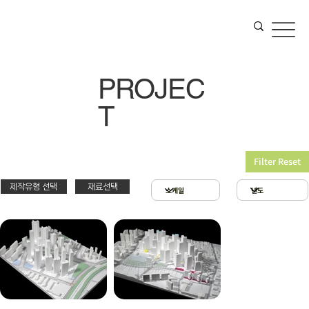
PROJEC
T
Filter Reset
제작유형 선택
재료선택
재료선택
제작유형선택
3D 프린팅 & 우드락
스치로폴 & 우드락
PT
아크릴 & 3D 프린팅
제출
확대모형
현상