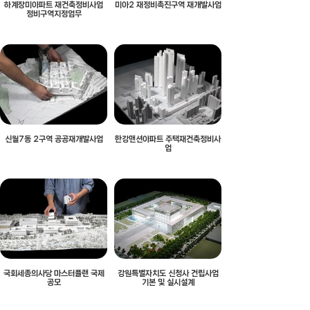
하계장미아파트 재건축정비사업
미아2 재정비촉진구역 재개발사업
정비구역지정업무
신월7동 2구역 공공재개발사업
한강맨션아파트 주택재건축정비사
업
국회세종의사당 마스터플랜 국제
강원특별자치도 신청사 건립사업
공모
기본 및 실시설계