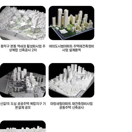
동작구 본동 역세권 활성화사업 주
여의도시범아파트 주택재건축정비
상복합 신축공사 2차
사업 설계용역
신길15 도심 공공주택 복합지구 기
마장세림아파트 재건축정비사업
본설계 공모
공동주택 신축공사