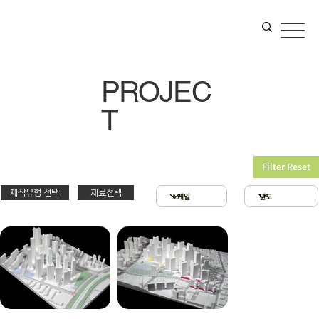
PROJEC
T
Filter Reset
제작유형 선택
재료선택
재료선택
제작유형선택
3D 프린팅 & 우드락
스치로폴 & 우드락
PT
아크릴 & 3D 프린팅
제출
확대모형
현상