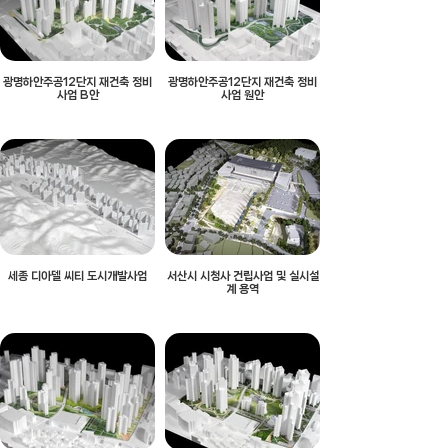
광명하안주공12단지 재건축 정비
광명하안주공12단지 재건축 정비
사업 B안
사업 원안
세종 디아델 씨티 도시개발사업
서산시 시청사 건립사업 및 실시설
계 용역