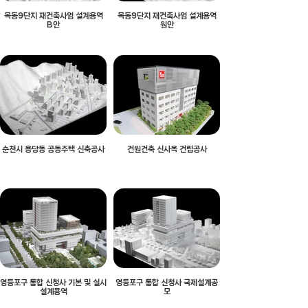
목동9단지 재건축사업 설계용역
목동9단지 재건축사업 설계용역
B안
원안
순천시 용당동 공동주택 신축공사
건원건축 신사옥 건립공사
영등포구 통합 신청사 기본 및 실시
영등포구 통합 신청사 국제설계공
설계용역
모