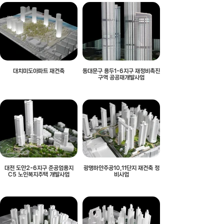
대치미도아파트 재건축
동대문구 용두1-6지구 재정비촉진
구역 공공재개발사업
대전 도안2-6지구 준공업용지
광명하안주공10,11단지 재건축 정
C5 노인복지주택 개발사업
비사업